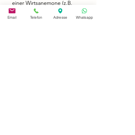
einer Wirtsanemone (z.B.
Entacmaea quadricolor)
Email
Telefon
Adresse
Whatsapp
address
Neusserstraße 402
41065 Mönchengladbach
imprint
privacy policy