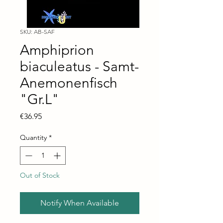
SKU: AB-SAF
Amphiprion
biaculeatus - Samt-
Anemonenfisch
"Gr.L"
Price
€36.95
Quantity
*
Out of Stock
Notify When Available