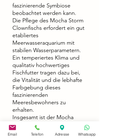
faszinierende Symbiose
beobachtet werden kann.
Die Pflege des Mocha Storm
Clownfischs erfordert ein gut
etabliertes
Meerwasseraquarium mit
stabilen Wasserparametern.
Ein temperiertes Klima und
qualitativ hochwertiges
Fischfutter tragen dazu bei,
die Vitalität und die lebhafte
Farbgebung dieses
faszinierenden
Meeresbewohners zu
erhalten.
Insgesamt ist der Mocha
Storm Clownfisch nicht nur
ein Schmuckstück für
Email
Telefon
Adresse
Whatsapp