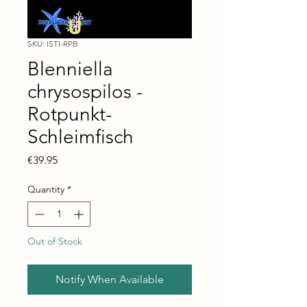
SKU: ISTI-RPB
Blenniella
chrysospilos -
Rotpunkt-
Schleimfisch
Price
€39.95
Quantity
*
Out of Stock
Notify When Available