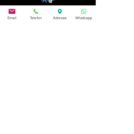
Email
Telefon
Adresse
Whatsapp
address
Neusserstraße 402
41065 Mönchengladbach
imprint
privacy policy
Payment & Shipping
Terms and Conditions
complaints