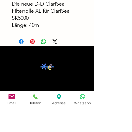
Die neue D-D ClariSea
Filterrolle XL für ClariSea
SK5000
Länge: 40m
address
Email
Telefon
Adresse
Whatsapp
Neusserstraße 402
41065 Mönchengladbach