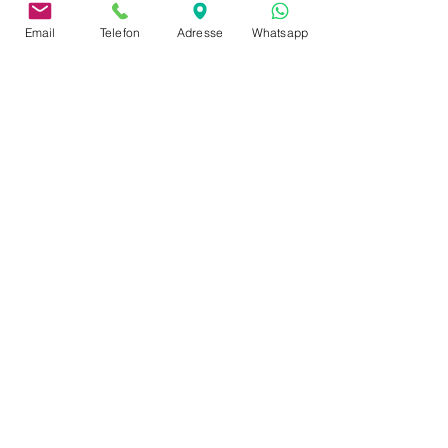
Email
Telefon
Adresse
Whatsapp
address
Neusserstraße 402
41065 Mönchengladbach
imprint
privacy policy
Payment & Shipping