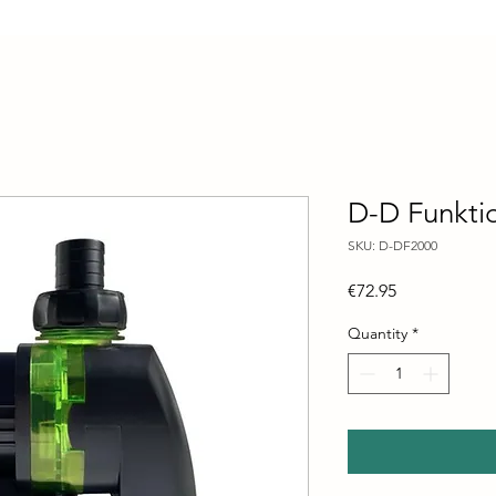
D-D Funkti
SKU: D-DF2000
Price
€72.95
Quantity
*