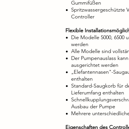
Gummifüßen
Spritzwassergeschützte
Controller
Flexible Installationsmöglic
Die Modelle 5000, 6500 u
werden
Alle Modelle sind vollstä
Der Pumpenauslass kann 
ausgerichtet werden
„Elefantennasen"-Saugauf
enthalten
Standard-Saugkorb für d
Lieferumfang enthalten
Schnellkupplungsverschr
Ausbau der Pumpe
Mehrere unterschiedlich
Eigenschaften des Controll