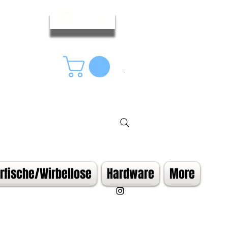
Log In
fische/Wirbellose
Hardware
More