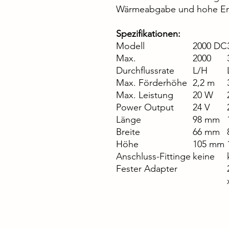
Wärmeabgabe und hohe Ener
Spezifikationen:
Modell
2000 DC
Max.
2000
Durchflussrate
L/H
Max. Förderhöhe
2,2 m
Max. Leistung
20 W
Power Output
24 V
Länge
98 mm
Breite
66 mm
Höhe
105 mm
Anschluss-Fittinge
keine
Fester Adapter