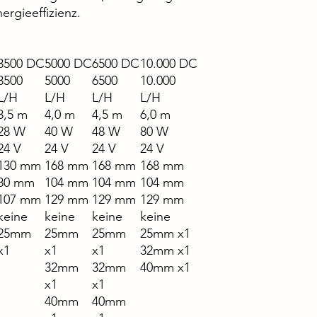
gieeffizienz.
3500 DC
5000 DC
6500 DC
10.000 DC
3500
5000
6500
10.000
L/H
L/H
L/H
L/H
3,5 m
4,0 m
4,5 m
6,0 m
28 W
40 W
48 W
80 W
24 V
24 V
24 V
24 V
130 mm
168 mm
168 mm
168 mm
80 mm
104 mm
104 mm
104 mm
107 mm
129 mm
129 mm
129 mm
keine
keine
keine
keine
25mm
25mm
25mm
25mm x1
x1
x1
x1
32mm x1
32mm
32mm
40mm x1
x1
x1
40mm
40mm