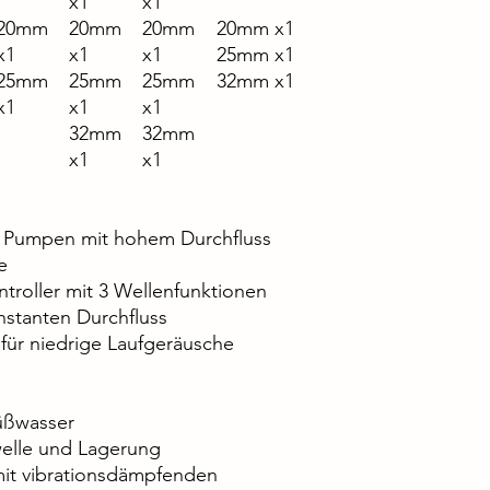
x1
x1
20mm
20mm
20mm
20mm x1
x1
x1
x1
25mm x1
25mm
25mm
25mm
32mm x1
x1
x1
x1
32mm
32mm
x1
x1
n Pumpen mit hohem Durchfluss
e
ontroller mit 3 Wellenfunktionen
stanten Durchfluss
für niedrige Laufgeräusche
Süßwasser
welle und Lagerung
it vibrationsdämpfenden