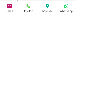
Schwierigkeitsgrad:
einfach
Email
Telefon
Adresse
Whatsapp
address
Neusserstraße 402
41065 Mönchengladbach
imprint
privacy policy