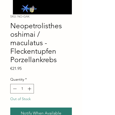
SKU: NO-GAK
Neopetrolisthes
oshimai /
maculatus -
Fleckentupfen
Porzellankrebs
Price
€21.95
Quantity
*
Out of Stock
Notify When Available