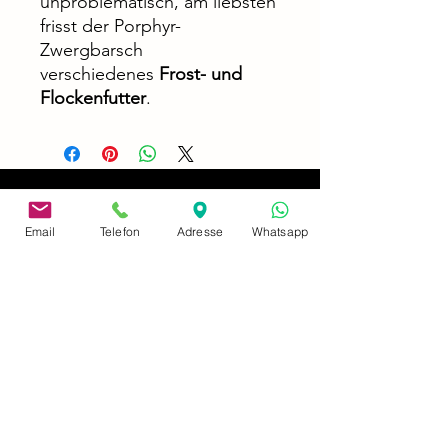
unproblematisch, am liebsten
frisst der Porphyr-
Zwergbarsch
verschiedenes
Frost- und
Flockenfutter
.
Email
Telefon
Adresse
Whatsapp
address
Neusserstraße 402
41065 Mönchengladbach