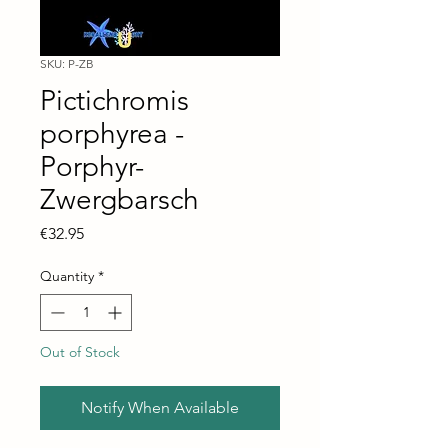
SKU: P-ZB
Pictichromis
porphyrea -
Porphyr-
Zwergbarsch
Price
€32.95
Quantity
*
Out of Stock
Notify When Available