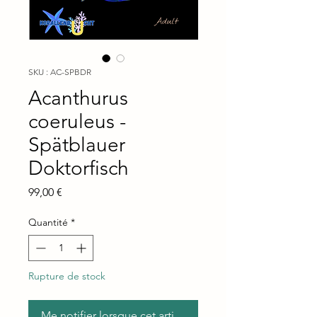
SKU : AC-SPBDR
Acanthurus
coeruleus -
Spätblauer
Doktorfisch
Prix
99,00 €
Quantité
*
Rupture de stock
Me notifier lorsque cet article est disponible