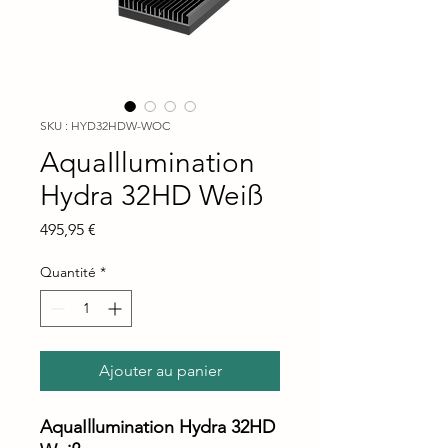
SKU : HYD32HDW-WOC
AquaIllumination
Hydra 32HD Weiß
Prix
495,95 €
Quantité
*
Ajouter au panier
AquaIllumination Hydra 32HD