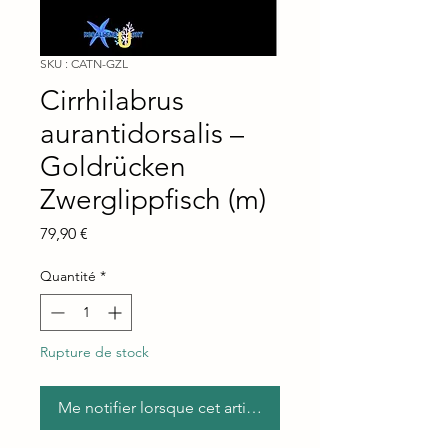
SKU : CATN-GZL
Cirrhilabrus
aurantidorsalis –
Goldrücken
Zwerglippfisch (m)
Prix
79,90 €
Quantité
*
Rupture de stock
Me notifier lorsque cet article est disponible