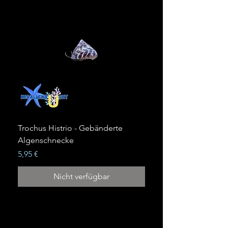
Trochus Histrio - Gebänderte
Algenschnecke
Preis
5,95 €
Nicht verfügbar