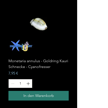
Monetaria annulus - Goldring Kauri
Schnecke - Cyanofresser
Preis
7,95 €
In den Warenkorb