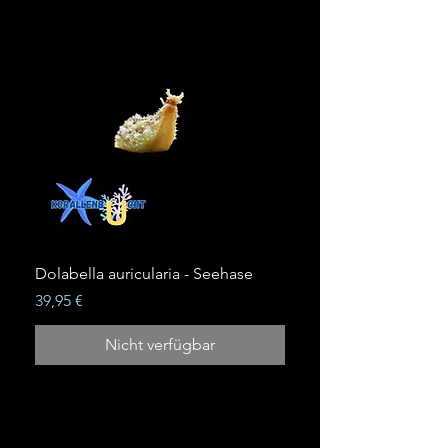
Dolabella auricularia - Seehase
Preis
39,95 €
Nicht verfügbar