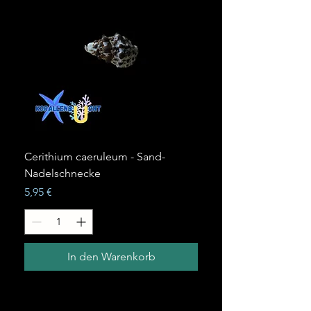
Cerithium caeruleum - Sand-
Nadelschnecke
Preis
5,95 €
In den Warenkorb