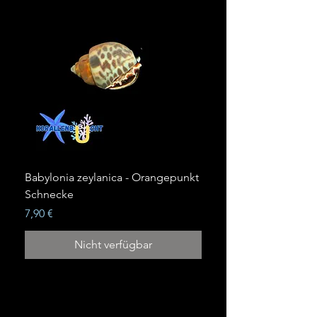
Babylonia zeylanica - Orangepunkt
Schnecke
Preis
7,90 €
Nicht verfügbar