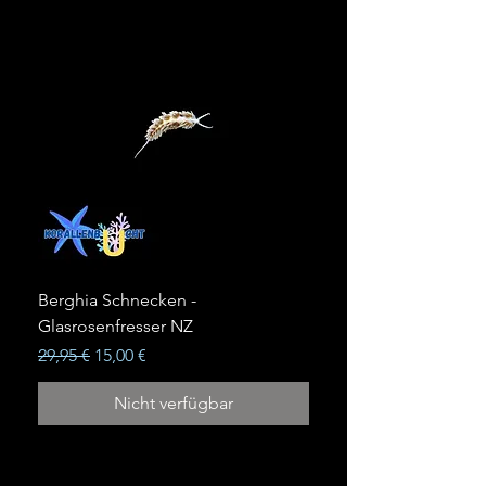
Berghia Schnecken -
Glasrosenfresser NZ
Standardpreis
Sale-Preis
29,95 €
15,00 €
Nicht verfügbar