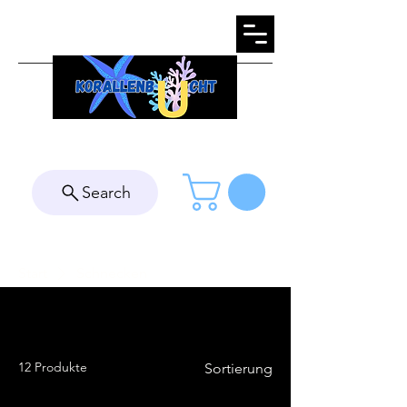
Search
Start
Schnecken
Schnecken
12 Produkte
Sortierung