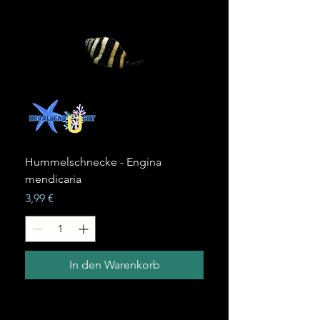
Hummelschnecke - Engina
mendicaria
Preis
3,99 €
In den Warenkorb