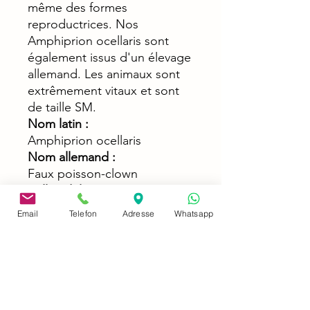
même des formes
reproductrices. Nos
Amphiprion ocellaris sont
également issus d'un élevage
allemand. Les animaux sont
extrêmement vitaux et sont
de taille SM.
Nom latin :
Amphiprion ocellaris
Nom allemand :
Faux poisson-clown
Taille adulte :
8 cm
Email
Telefon
Adresse
Whatsapp
Taille de l'aquarium :
à partir de 100l
Garniture:
Aliments congelés ou vivants
(Mysis, Artemia, Calanus,
chair de moules, œufs de