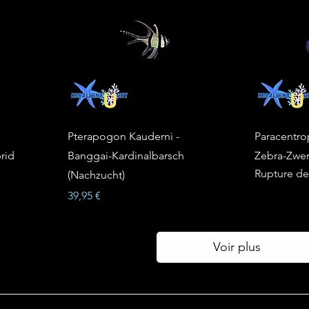
Pterapogon Kauderni -
Paracentrop
rid
Banggai-Kardinalbarsch
Zebra-Zwer
Rupture de
(Nachzucht)
Prix
39,95 €
Voir plus