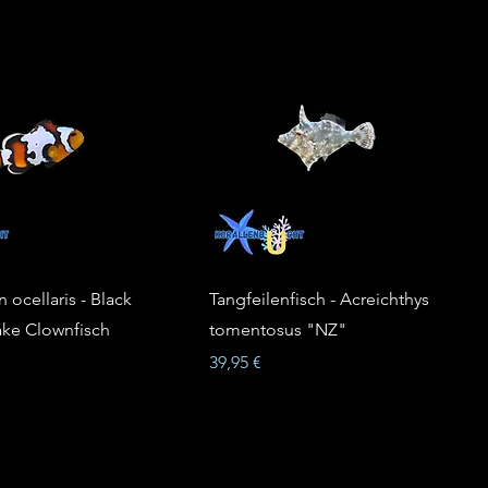
ocellaris - Black
Tangfeilenfisch - Acreichthys
ake Clownfisch
tomentosus "NZ"
Prix
39,95 €