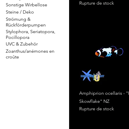
Rupture de stock
Sonstige Wirbellose
Steine / Deko
Strömung &
Rückförderpumpen
Stylophora, Seriatopora,
Pocillopora
UVC & Zubehör
Zoanthus/anémones en
croûte
Amphiprion ocellaris - "
Skowflake" NZ
Rupture de stock