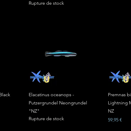
Rupture de stock
Black
Elacatinus oceanops -
Premnas bi
Putzergrundel Neongrundel
Lightning 
"NZ"
NZ
Rupture de stock
Prix
59,95 €