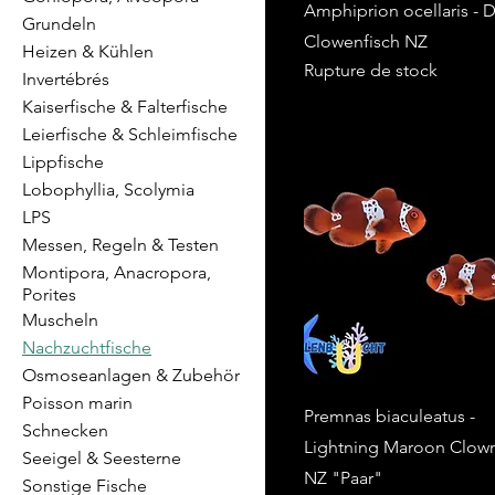
Amphiprion ocellaris -
Grundeln
Clowenfisch NZ
Heizen & Kühlen
Rupture de stock
Invertébrés
Kaiserfische & Falterfische
Leierfische & Schleimfische
Lippfische
Lobophyllia, Scolymia
LPS
Messen, Regeln & Testen
Montipora, Anacropora,
Porites
Muscheln
Nachzuchtfische
Osmoseanlagen & Zubehör
Poisson marin
Premnas biaculeatus -
Schnecken
Lightning Maroon Clown
Seeigel & Seesterne
NZ "Paar"
Sonstige Fische