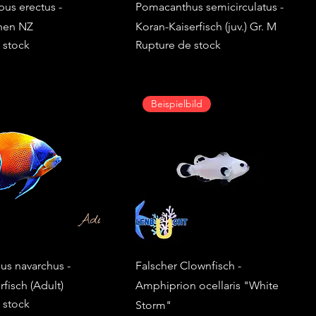
us erectus -
Pomacanthus semicirculatus -
hen NZ
Koran-Kaiserfisch (juv.) Gr. M
 stock
Rupture de stock
Beispielbild
s navarchus -
Falscher Clownfisch -
fisch (Adult)
Amphiprion ocellaris "White
 stock
Storm"