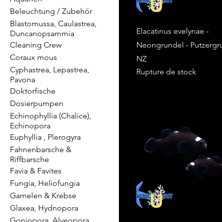
Beleuchtung / Zubehör
Blastomussa, Caulastrea,
Elacatinus evelynae -
Duncanopsammia
Cleaning Crew
Neongrundel - Putzergru
Coraux mous
NZ
Cyphastrea, Lepastrea,
Rupture de stock
Pavona
Doktorfische
Dosierpumpen
Echinophyllia (Chalice),
Echinopora
Euphyllia , Plerogyra
Fahnenbarsche &
Riffbarsche
Favia & Favites
Fungia, Heliofungia
Garnelen & Krebse
Glaxea, Hydnopora
Goniopora, Alveopora