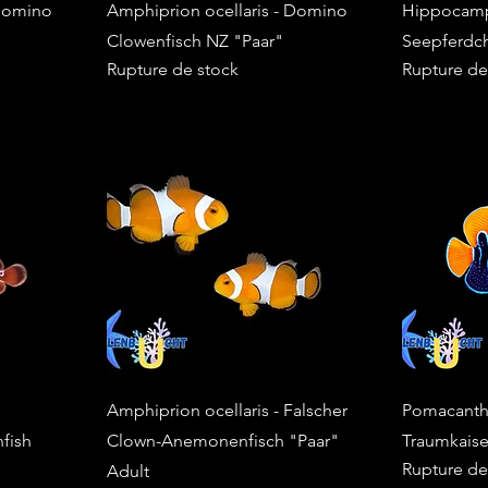
 Domino
Amphiprion ocellaris - Domino
Hippocamp
Clowenfisch NZ "Paar"
Seepferdc
Rupture de stock
Rupture de
Amphiprion ocellaris - Falscher
Pomacanthu
fish
Clown-Anemonenfisch "Paar"
Traumkaiser
Rupture de
Adult