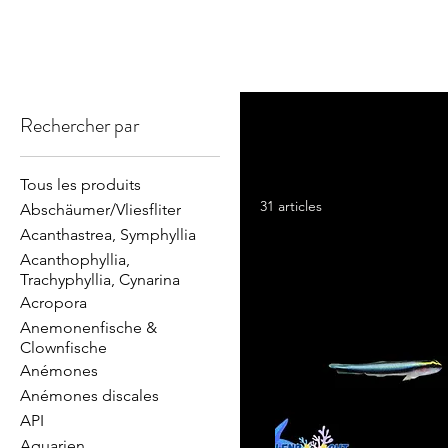
Rechercher par
Nachzuchtfische
Tous les produits
31 articles
Abschäumer/Vliesfliter
Acanthastrea, Symphyllia
Acanthophyllia,
Trachyphyllia, Cynarina
Acropora
Anemonenfische &
Clownfische
Anémones
Anémones discales
API
Aquarien