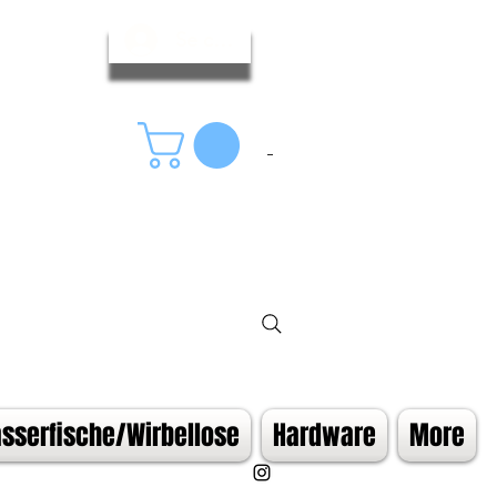
Se connecter
serfische/Wirbellose
Hardware
More