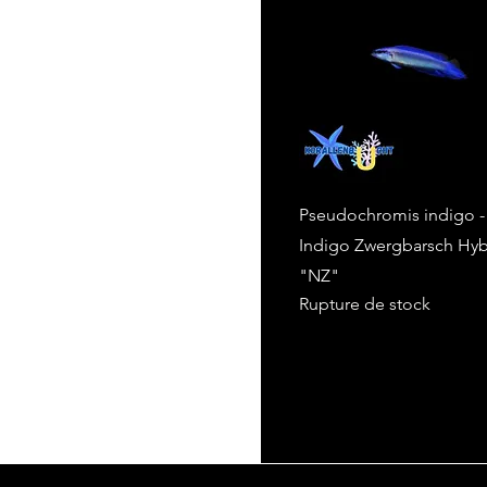
Pseudochromis indigo -
Indigo Zwergbarsch Hyb
"NZ"
Rupture de stock