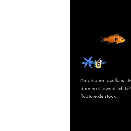
Amphiprion ocellaris -
domino Clowenfisch NZ
Rupture de stock