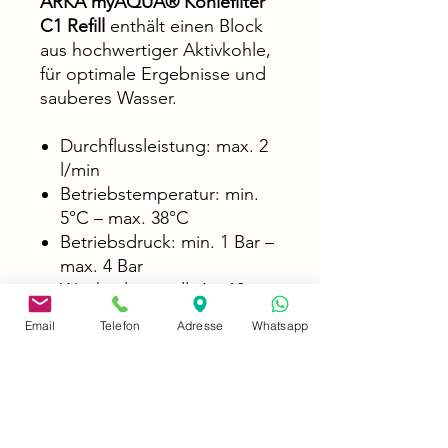
ARKA myAQUA® Kohlefilter
C1 Refill
enthält einen Block
aus hochwertiger Aktivkohle,
für optimale Ergebnisse und
sauberes Wasser.
Durchflussleistung: max. 2
l/min
Betriebstemperatur: min.
5°C – max. 38°C
Betriebsdruck: min. 1 Bar –
max. 4 Bar
Wechselintervall: 6 – 12
Monate
Email
Telefon
Adresse
Whatsapp
Abmessungen:
Länge ca. 24,5 cm
Breite ca. 6,5 cm