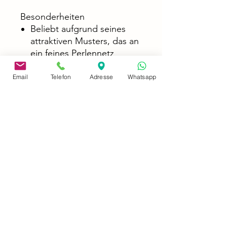
Besonderheiten
Beliebt aufgrund seines
attraktiven Musters, das an
ein feines Perlennetz
erinnert
Geeignet für Fisch-Only-
Email
Telefon
Adresse
Whatsapp
Becken oder vorsichtige
Kombination mit robusten
Korallen
Einer der vergleichsweise
robusteren
Schmetterlingsfische, wenn
er an Ersatzfutter gewöhnt
ist