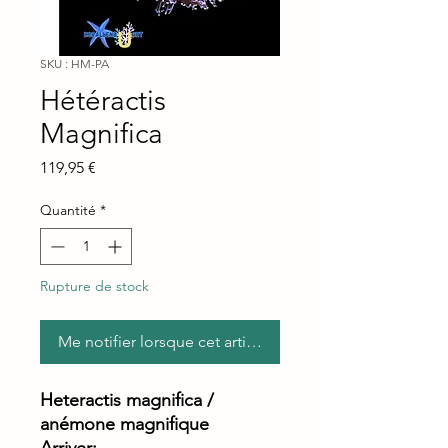
SKU : HM-PA
Hétéractis
Magnifica
Prix
119,95 €
Quantité
*
Rupture de stock
Me notifier lorsque cet article est disponible
Heteractis magnifica /
anémone magnifique