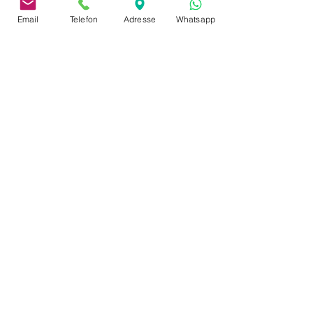
Email
Telefon
Adresse
Whatsapp
adresse
Neusserstrasse 402
41065 Mönchengladbach
imprimer
politique de confidentialité
Paiement et expédition