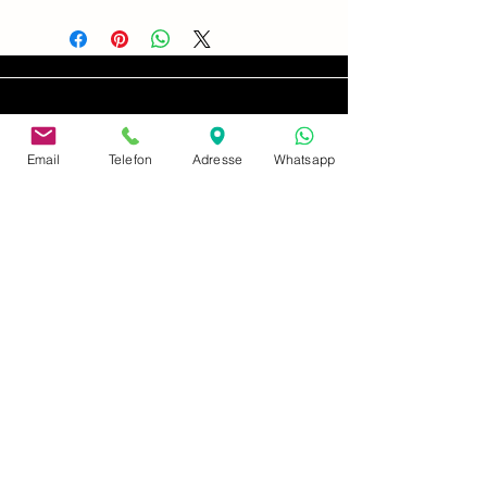
Email
Telefon
Adresse
Whatsapp
adresse
Neusserstrasse 402
41065 Mönchengladbach
imprimer
politique de confidentialité
Paiement et expédition