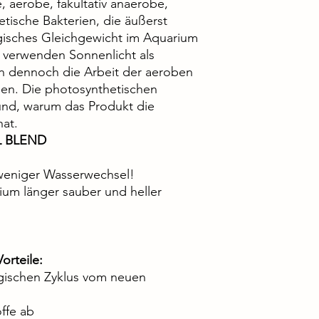
 aerobe, fakultativ anaerobe,
ische Bakterien, die äußerst
ogisches Gleichgewicht im Aquarium
n verwenden Sonnenlicht als
n dennoch die Arbeit der aeroben
ien. Die photosynthetischen
und, warum das Produkt die
hat.
L BLEND
 weniger Wasserwechsel!
ium länger sauber und heller
orteile:
ogischen Zyklus vom neuen
ffe ab