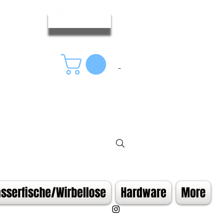
Se connecter
serfische/Wirbellose
Hardware
More