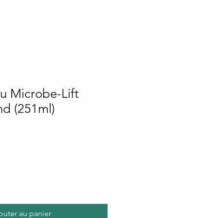
au Microbe-Lift
nd (251ml)
outer au panier