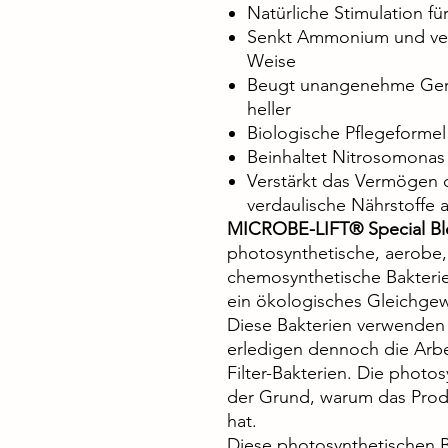
Natürliche Stimulation 
Senkt Ammonium und verm
Weise
Beugt unangenehme Gerü
heller
Biologische Pflegeforme
Beinhaltet Nitrosomonas
Verstärkt das Vermögen 
verdaulische Nährstoffe
MICROBE-LIFT® Special B
photosynthetische, aerobe,
chemosynthetische Bakterien
ein ökologisches Gleichgew
Diese Bakterien verwenden 
erledigen dennoch die Arb
Filter-Bakterien. Die photo
der Grund, warum das Produ
hat.
Diese photosynthetischen 