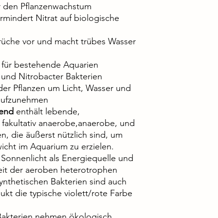
für den Pflanzenwachstum
indert Nitrat auf biologische
che vor und macht trübes Wasser
l für bestehende Aquarien
 und Nitrobacter Bakterien
der Pflanzen um Licht, Wasser und
 aufzunehmen
lend
enthält lebende,
 fakultativ anaerobe,anaerobe, und
, die äußerst nützlich sind, um
icht im Aquarium zu erzielen.
Sonnenlicht als Energiequelle und
eit der aeroben heterotrophen
synthetischen Bakterien sind auch
kt die typische violett/rote Farbe
Bakterien nehmen ökologisch