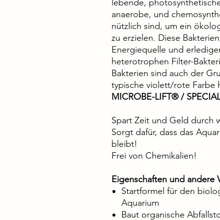
lebende, photosynthetische,
anaerobe, und chemosynthet
nützlich sind, um ein ökol
zu erzielen. Diese Bakterie
Energiequelle und erledige
heterotrophen Filter-Bakter
Bakterien sind auch der Gr
typische violett/rote Farbe 
MICROBE-LIFT® / SPECIA
Spart Zeit und Geld durch
Sorgt dafür, dass das Aquar
bleibt!
Frei von Chemikalien!
Eigenschaften und andere V
Startformel für den biol
Aquarium
Baut organische Abfallsto