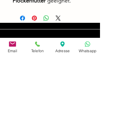
Flockenfutter
geeignet.
Email
Telefon
Adresse
Whatsapp
adresse
Neusserstrasse 402
41065 Mönchengladbach
imprimer
politique de confidentialité
Paiement et expédition