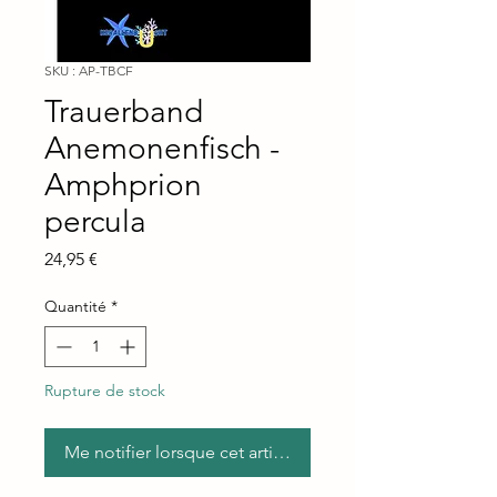
SKU : AP-TBCF
Trauerband
Anemonenfisch -
Amphprion
percula
Prix
24,95 €
Quantité
*
Rupture de stock
Me notifier lorsque cet article est disponible