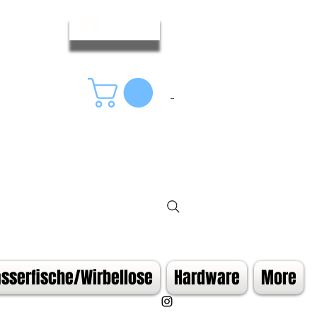
Se connecter
serfische/Wirbellose
Hardware
More