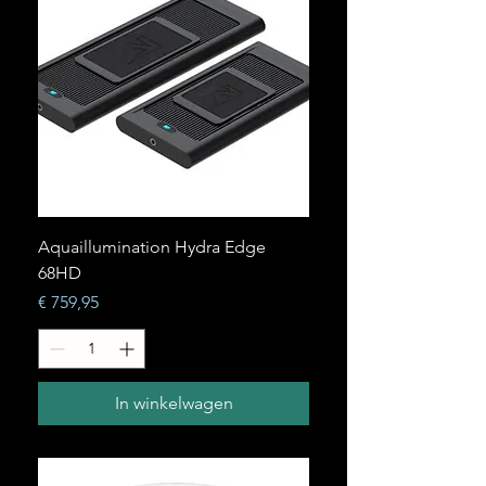
Aquaillumination Hydra Edge
68HD
Prijs
€ 759,95
In winkelwagen