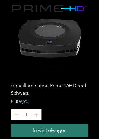
Aquaillumination Prime 16HD reef
Schwarz
Prijs
€ 309,95
In winkelwagen