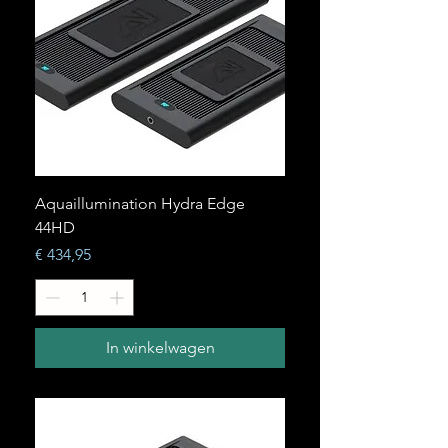
Aquaillumination Hydra Edge
44HD
Prijs
€ 434,95
In winkelwagen