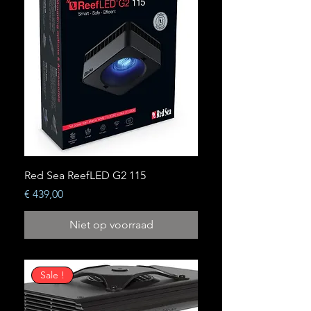
Red Sea ReefLED G2 115
Prijs
€ 439,00
Niet op voorraad
Sale !