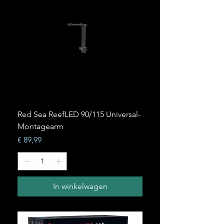
Red Sea ReefLED 90/115 Universal-
Montagearm
Prijs
€ 89,99
In winkelwagen