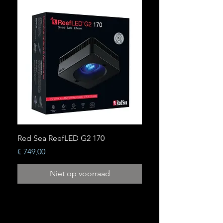
Red Sea ReefLED G2 170
Prijs
€ 749,00
Niet op voorraad