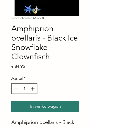
Productcode: AO-SBI
Amphiprion
ocellaris - Black Ice
Snowflake
Clownfisch
Prijs
€ 84,95
Aantal
*
In winkelwagen
Amphiprion ocellaris - Black