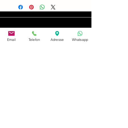
Email
Telefon
Adresse
Whatsapp
adres
Neusserstraße 402
41065 Mönchengladbach
afdruk
Privacybeleid
Betaling en verzending