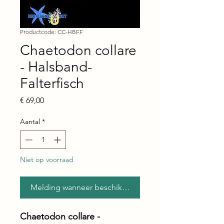
Productcode: CC-HBFF
Chaetodon collare
- Halsband-
Falterfisch
Prijs
€ 69,00
Aantal
*
Niet op voorraad
Melding wanneer beschikbaar
Chaetodon collare -