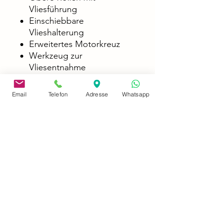
Vliesführung
Einschiebbare
Vlieshalterung
Erweitertes Motorkreuz
Werkzeug zur
Vliesentnahme
Email
Telefon
Adresse
Whatsapp
Technische Daten
Technische Daten:
SK
SK
3000
5000
Empfohlene
bis
bis
Aquariengröße
600 l
1200
l