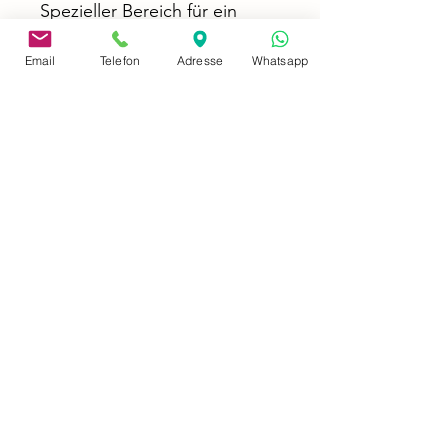
Spezieller Bereich für ein
Algenrefugium zum Züchten
von
Email
Telefon
Adresse
Whatsapp
Korallenfragmenten
Pumpenkammer und
Nachfüllbehälter 17,5l, z.B. für
Osmosewasser
LIEFERUMFANG
Aquariumbecken (Kristallglas,
15mm (110 kg) inkl.
Ablaufschacht und
Verrohrung)
Unterschrank (vormontierter
Korpus (118kg) inkl. 6
höhenverstellbare Füße)
Technikbecken (31kg,