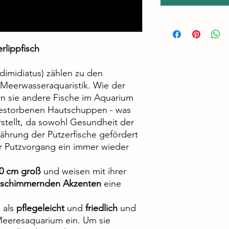
rlippfisch
 dimidiatus) zählen zu den
 Meerwasseraquaristik. Wie der
rn sie andere Fische im Aquarium
estorbenen Hautschuppen - was
rstellt, da sowohl Gesundheit der
ährung der Putzerfische gefördert
er Putzvorgang ein immer wieder
10 cm groß
und weisen mit ihrer
uschimmernden Akzenten
eine
 als
pflegeleicht
und
friedlich
und
Meeresaquarium ein. Um sie