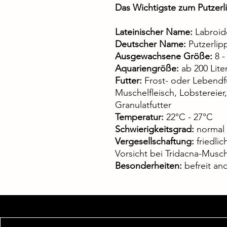
Das Wichtigste zum Putzerli
Lateinischer Name:
Labroid
Deutscher Name:
Putzerlipp
Ausgewachsene Größe:
8 -
Aquariengröße:
ab 200 Lite
Futter:
Frost- oder Lebendfu
Muschelfleisch, Lobstereier
Granulatfutter
Temperatur:
22°C - 27°C
Schwierigkeitsgrad:
normal
Vergesellschaftung:
friedlic
Vorsicht bei Tridacna-Musc
Besonderheiten:
befreit an