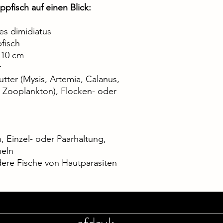
ppfisch auf einen Blick:
es dimidiatus
fisch
 10 cm
r
tter (Mysis, Artemia, Calanus,
, Zooplankton), Flocken- oder
h, Einzel- oder Paarhaltung,
heln
dere Fische von Hautparasiten