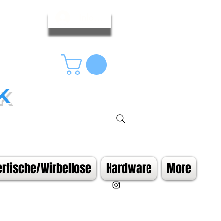
Inloggen
K
rfische/Wirbellose
Hardware
More