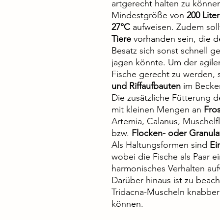
artgerecht halten zu können
Mindestgröße von
200 Lite
27°C
aufweisen. Zudem sol
Tiere
vorhanden sein, die d
Besatz sich sonst schnell g
jagen könnte. Um der agile
Fische gerecht zu werden, 
und Riffaufbauten
im Becken
Die zusätzliche Fütterung d
mit kleinen Mengen an
Fro
Artemia, Calanus, Muschelfl
bzw.
Flocken- oder Granulat
Als Haltungsformen sind
Ei
wobei die Fische als Paar 
harmonisches Verhalten auf
Darüber hinaus ist zu beach
Tridacna-Muscheln knabber
können.