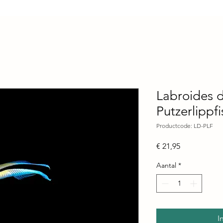
Labroides d
Putzerlippf
Productcode: LD-PLF
Prijs
€ 21,95
Aantal
*
I