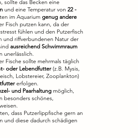
, sollte das Becken eine
rn
und eine Temperatur von
22 -
lten im Aquarium
genug andere
er Fisch putzen kann, da der
estresst fühlen und den Putzerfisch
n und riffverbundenen Natur der
sind
ausreichend Schwimmraum
 unerlässlich.
er Fische sollte mehrmals täglich
st- oder Lebendfutter
(z.B. Mysis,
eisch, Lobstereier, Zooplankton)
futter
erfolgen.
nzel- und Paarhaltung
möglich,
ein besonders schönes,
weisen.
ten, dass Putzerlippfische gern an
n und diese dadurch schädigen