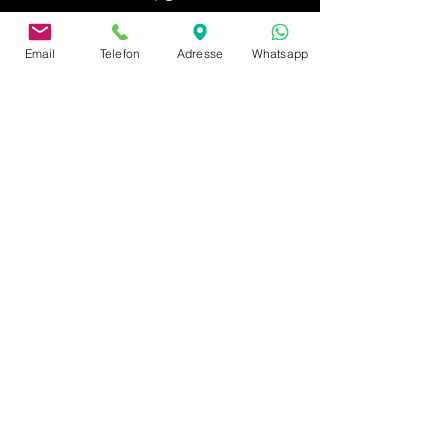
Email
Telefon
Adresse
Whatsapp
adres
Neusserstraße 402
41065 Mönchengladbach
afdruk
Privacybeleid
Betaling en verzending
Algemene voorwaarden
Klachten