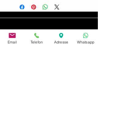
Email
Telefon
Adresse
Whatsapp
adres
Neusserstraße 402
41065 Mönchengladbach
afdruk
Privacybeleid
Betaling en verzending
Algemene voorwaarden