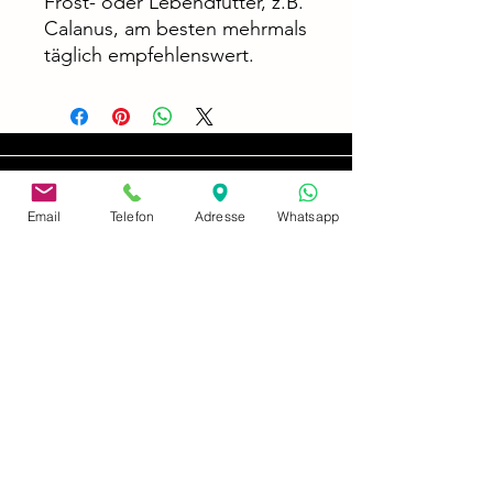
Frost- oder Lebendfutter, z.B.
Calanus, am besten mehrmals
täglich empfehlenswert.
Email
Telefon
Adresse
Whatsapp
Adresse
Königsheide 32
47877 Willich-Schiefbahn
Impressum