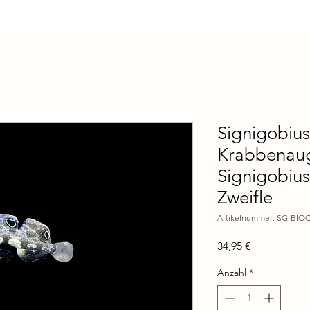
Signigobius
Krabbenau
Signigobius
Zweifle
Artikelnummer: SG-BIO
Preis
34,95 €
Anzahl
*