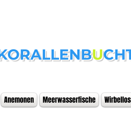
KORALLENB
U
CH
Anemonen
Meerwasserfische
Wirbello