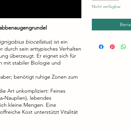
Nicht verfügbar
Benac
Krabbenaugengrundel
ignigobius biocellatus
) ist ein
der durch sein arttypisches Verhalten
ng überzeugt. Er eignet sich für
en mit stabiler Biologie und
aber; benötigt ruhige Zonen zum
die Art unkompliziert: Feines
ia‑Nauplien), lebendes
ich kleine Mengen. Eine
freiche Kost unterstützt Vitalität