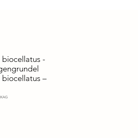
 biocellatus -
gengrundel
 biocellatus –
CKAG