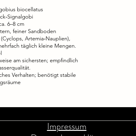
gobius biocellatus
ck‑Signalgobi
a. 6–8 cm
itern, feiner Sandboden
 (Cyclops, Artemia‑Nauplien),
ehrfach täglich kleine Mengen.
l
eise am sichersten; empfindlich
sserqualität.
ches Verhalten; benötigt stabile
ugsräume
Impressum