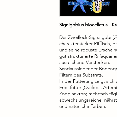
Signigobius biocellatus - 
Der Zweifleck‑Signalgobi (
S
charakterstarker Rifffisch, 
und seine robuste Erscheinu
gut strukturierte Riffaquari
ausreichend Verstecken.
Sandaussiebender Bodengr
Filtern des Substrats.
In der Fütterung zeigt sich 
Frostfutter (Cyclops, Artem
Zooplankton; mehrfach tägl
abwechslungsreiche, nährstof
und natürliche Farben.