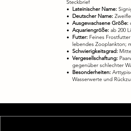
Steckbrief
Lateinischer Name:
Signi
Deutscher Name:
Zweifle
Ausgewachsene Größe:
c
Aquariengröße:
ab 200 L
Futter:
Feines Frostfutter
lebendes Zooplankton; m
Schwierigkeitsgrad:
Mitte
Vergesellschaftung:
Paarw
gegenüber schlechter Wa
Besonderheiten:
Arttypis
Wasserwerte und Rückz