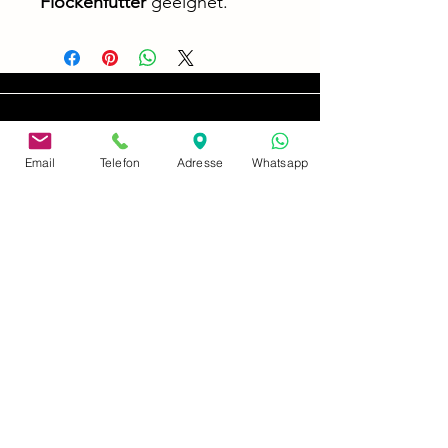
Flockenfutter
geeignet.
Email
Telefon
Adresse
Whatsapp
Adresse
Königsheide 32
47877 Willich-Schiefbahn
Impressum
Datenschutzerklärung
Zahlung & Versand