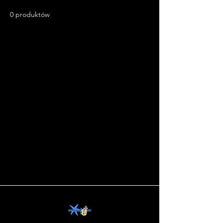
0 produktów
Nie ma tu jeszcze
produktów...
W międzyczasie możesz wybrać
inną kategorię, aby kontynuować
zakupy.