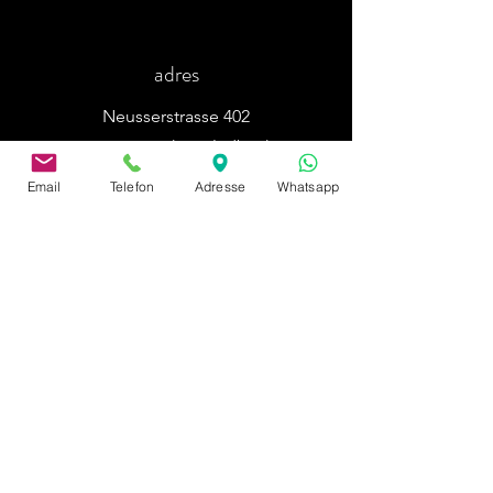
adres
Neusserstrasse 402
41065 Mönchengladbach
Email
Telefon
Adresse
Whatsapp
odcisk
Polityka prywatności
Płatność i wysyłka
Regulamin
Uskarżanie się