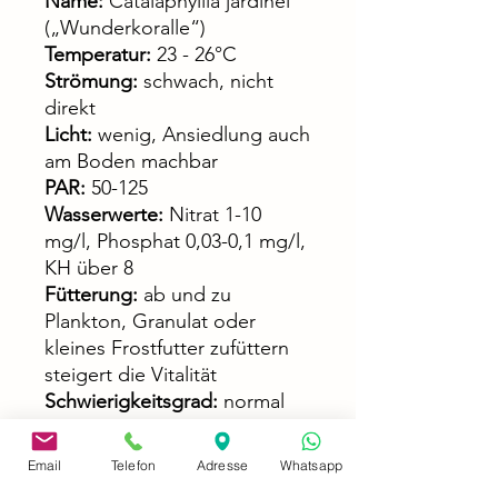
Name:
Catalaphyllia jardinei
(„Wunderkoralle“)
Temperatur:
23 - 26°C
Strömung:
schwach, nicht
direkt
Licht:
wenig, Ansiedlung auch
am Boden machbar
PAR:
50-125
Wasserwerte:
Nitrat 1-10
mg/l, Phosphat 0,03-0,1 mg/l,
KH über 8
Fütterung:
ab und zu
Plankton, Granulat oder
kleines Frostfutter zufüttern
steigert die Vitalität
Schwierigkeitsgrad:
normal
Email
Telefon
Adresse
Whatsapp