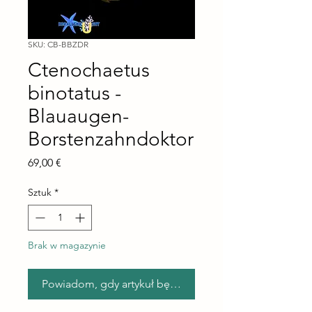
SKU: CB-BBZDR
Ctenochaetus
binotatus -
Blauaugen-
Borstenzahndoktor
Cena
69,00 €
Sztuk
*
Brak w magazynie
Powiadom, gdy artykuł będzie dostępny