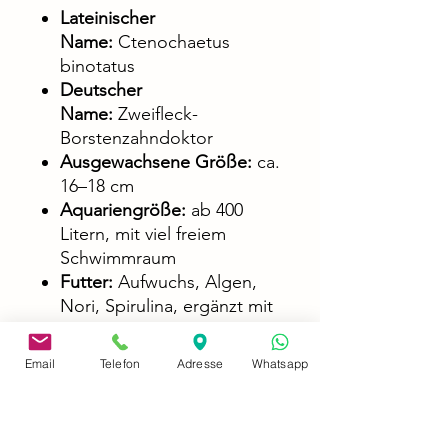
Lateinischer
Name:
Ctenochaetus
binotatus
Deutscher
Name:
Zweifleck-
Borstenzahndoktor
Ausgewachsene Größe:
ca.
16–18 cm
Aquariengröße:
ab 400
Litern, mit viel freiem
Schwimmraum
Futter:
Aufwuchs, Algen,
Nori, Spirulina, ergänzt mit
feinem Frostfutter
Schwierigkeitsgrad:
Mittel,
Email
Telefon
Adresse
Whatsapp
ideal in eingefahrenen
Becken
Vergesellschaftung:
Friedlic