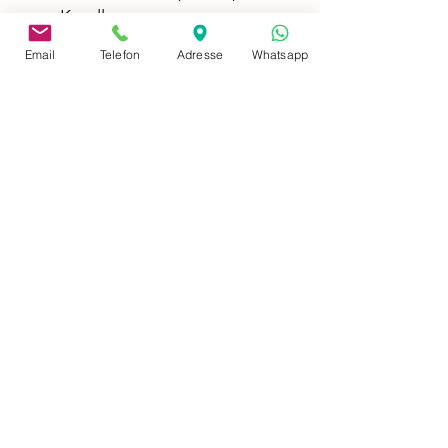
Korallenmeer,
Midwayinseln, Ost-Afrika,
Email
Telefon
Adresse
Whatsapp
Pitcairn Gruppe,
Queensland (Australien),
Vietnam
Bemerkung: Ein Must Have
für Dein Meeresaquarium;
welches mind. 500 L groß
sein sollte
adres