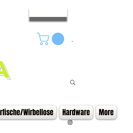
Zaloguj się
A
fische/Wirbellose
Hardware
More