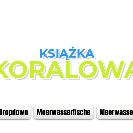
KSIĄŻKA
KORALOW
Dropdown
Meerwasserfische
Meerwasser