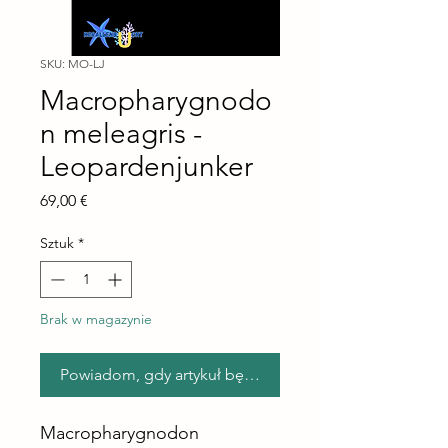
SKU: MO-LJ
Macropharygnodo
n meleagris -
Leopardenjunker
Cena
69,00 €
Sztuk
*
Brak w magazynie
Powiadom, gdy artykuł będzie dostępny
Macropharygnodon