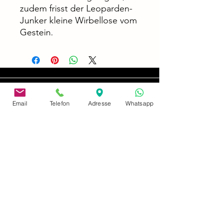
zudem frisst der Leoparden-
Junker kleine Wirbellose vom
Gestein.
Email
Telefon
Adresse
Whatsapp
adres
Neusserstrasse 402
41065 Mönchengladbach
odcisk