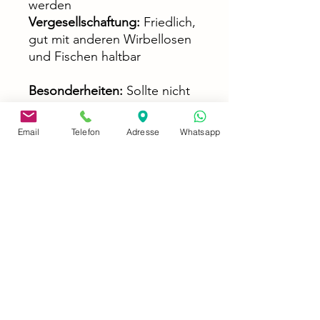
werden
Vergesellschaftung:
Friedlich,
gut mit anderen Wirbellosen
und Fischen haltbar
Besonderheiten:
Sollte nicht
mit Schneckenfressern wie
Raubschnecken oder
Email
Telefon
Adresse
Whatsapp
bestimmten Fischen (z. B.
Kugelfischen)
vergesellschaftet werden
Setze auf natürliche Algen-
und Cyanokontrolle mit
der Monetaria annulus – die
perfekte Kombination aus
Ästhetik und Funktionalität.