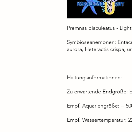
Premnas biaculeatus - Ligh
Symbioseanemonen: Entacma
aurora, Heteractis crispa, u
Haltungsinformationen:
Zu erwartende Endgröße: b
Empf. Aquariengröße: ~ 500
Empf. Wassertemperatur: 22