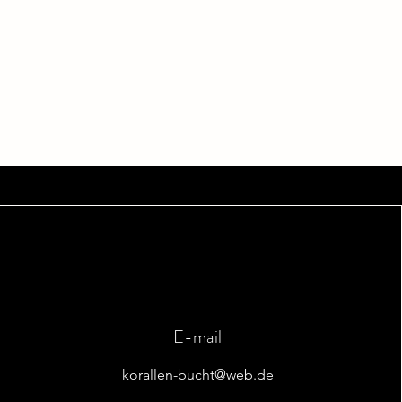
E-mail
umowy
korallen-bucht@web.de