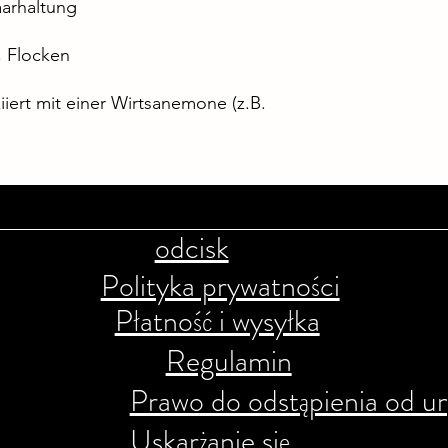
aarhaltung
t, Flocken
iert mit einer Wirtsanemone (z.B.
odcisk
Polityka prywatności
Płatność i wysyłka
Regulamin
Prawo do odstąpienia od 
Uskarżanie się