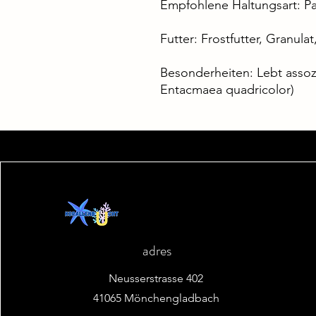
Empfohlene Haltungsart: P
Futter: Frostfutter, Granula
Besonderheiten: Lebt assozi
Entacmaea quadricolor)
adres
Neusserstrasse 402
41065 Mönchengladbach