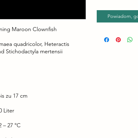
Powiadom, gd
tning Maroon Clownfish
ea quadricolor, Heteractis
nd Stichodactyla mertensii
is zu 17 cm
 Liter
 – 27 °C