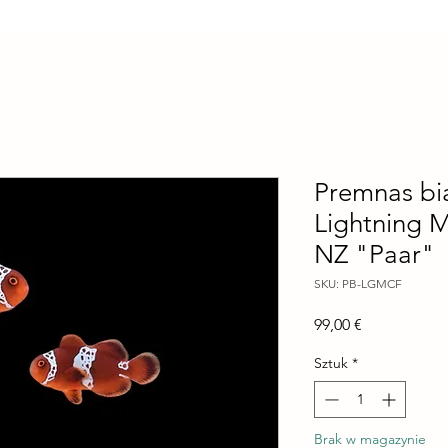
Premnas bia
Lightning 
NZ "Paar"
SKU: PB-LGMCF
Cena
99,00 €
Sztuk
*
Brak w magazynie