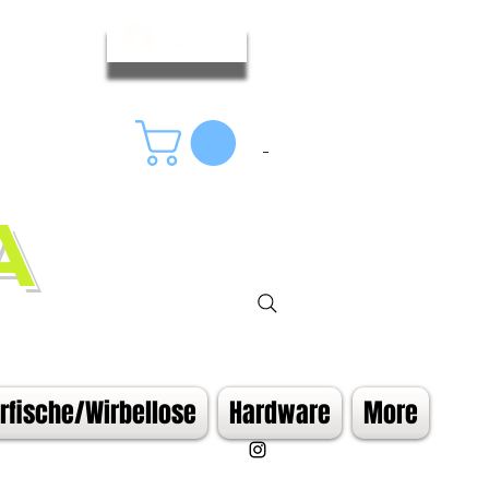
Zaloguj się
A
fische/Wirbellose
Hardware
More