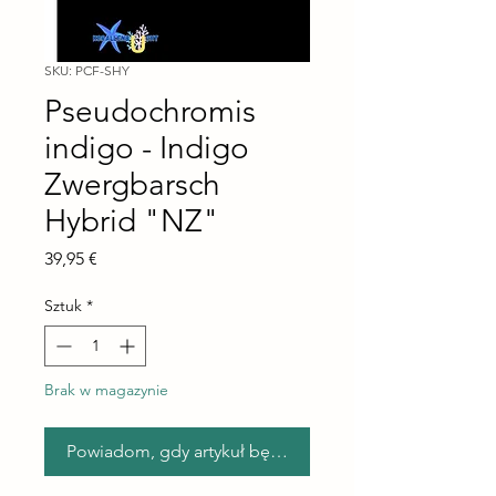
SKU: PCF-SHY
Pseudochromis
indigo - Indigo
Zwergbarsch
Hybrid "NZ"
Cena
39,95 €
Sztuk
*
Brak w magazynie
Powiadom, gdy artykuł będzie dostępny