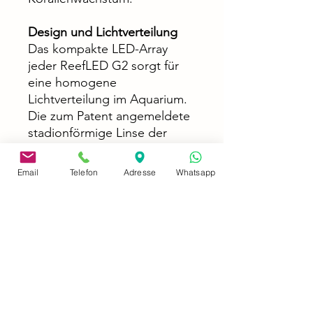
Design und Lichtverteilung
Das kompakte LED-Array
jeder ReefLED G2 sorgt für
eine homogene
Lichtverteilung im Aquarium.
Die zum Patent angemeldete
stadionförmige Linse der
ReefLED G2 170
beispielsweise erzeugt eine
Email
Telefon
Adresse
Whatsapp
gleichmäßige Ausleuchtung
in alle Richtungen bis zu einer
Tiefe von 80 cm. Zudem
verfügen die Leuchten über
eine sanfte Lichtschimmerung
und ein blendfreies,
zurückgesetztes
Linsendesign, das für eine