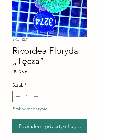
SKU: 3274
Ricordea Floryda
„Tęcza”
Cena
39,95 €
Sztuk
*
Brak w magazynie
Powiadom, gdy artykuł będzie dostępny