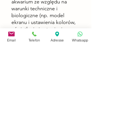
akwarium ze względu na
warunki techniczne i
biologiczne (np. model
ekranu i ustawienia kolorów,
oświetlenie i ustawienia
światła w akwarium, stres
Email
Telefon
Adresse
Whatsapp
związany z transportem itp.).
adres
Neusserstrasse 402