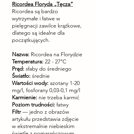
Ricordea Floryda „Tęcza”
Ricordea są bardzo
wytrzymałe i łatwe w
pielęgnacji zawilce krążkowe,
dlatego są idealne dla
początkujących.
Nazwa:
Ricordea na Florydzie
Temperatura:
22 - 27°C
Prąd:
słaby do średniego
Światło:
średnie
Wartości wody:
azotany 1-20
mg/l, fosforany 0,03-0,1 mg/l
Karmienie:
nie trzeba karmić
Poziom trudności:
łatwy
Filtr
— jedno z obrazów
artykułu przedstawia zdjęcie
w ekstremalnie niebieskim
świetle z pomarańczowym